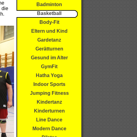
ne
Badminton
Basketball
ich.
Body-Fit
Eltern und Kind
Gardetanz
Gerätturnen
Gesund im Alter
GymFit
Hatha Yoga
Indoor Sports
Jumping Fitness
Kindertanz
Kinderturnen
Line Dance
Modern Dance