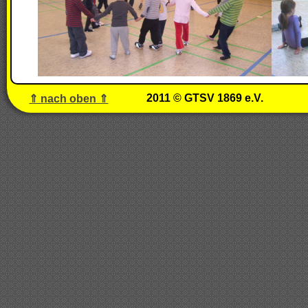
2011 © GTSV 1869 e.V.
⇑ nach oben ⇑